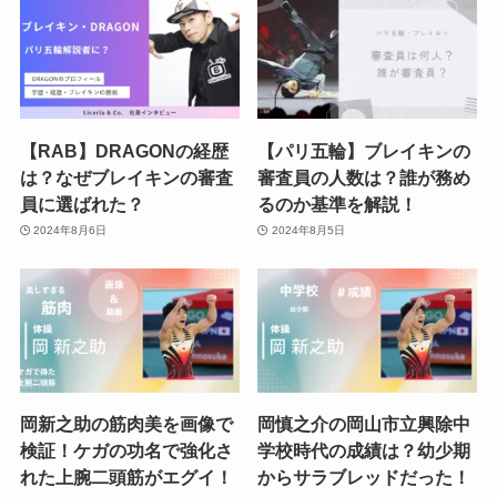
【RAB】DRAGONの経歴
【パリ五輪】ブレイキンの
は？なぜブレイキンの審査
審査員の人数は？誰が務め
員に選ばれた？
るのか基準を解説！
2024年8月6日
2024年8月5日
岡新之助の筋肉美を画像で
岡慎之介の岡山市立興除中
検証！ケガの功名で強化さ
学校時代の成績は？幼少期
れた上腕二頭筋がエグイ！
からサラブレッドだった！